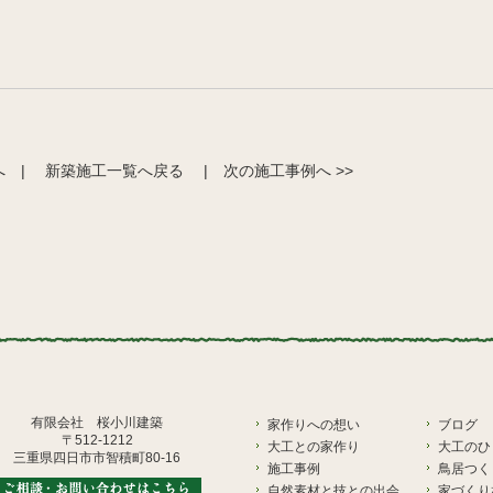
へ
|
新築施工一覧へ戻る
|
次の施工事例へ >>
有限会社 桜小川建築
家作りへの想い
ブログ
〒512-1212
大工との家作り
大工のひ
三重県四日市市智積町80-16
施工事例
鳥居つく
自然素材と技との出会
家づくり