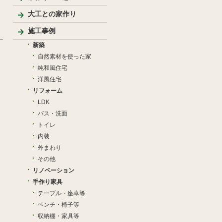
大工との家作り
家づくりの流れとポイント
プレゼンテーション
大工のこだわり
施工事例
新築
自然素材を使った家
純和風住宅
洋風住宅
リフォーム
LDK
バス・洗面
トイレ
内装
外まわり
その他
リノベーション
手作り家具
テーブル・座卓等
ベンチ・椅子等
収納棚・家具等