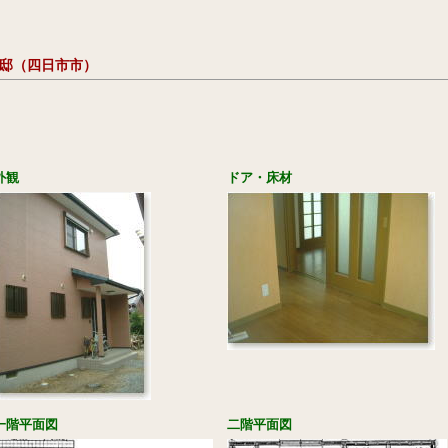
様邸（四日市市）
外観
ドア・床材
一階平面図
二階平面図