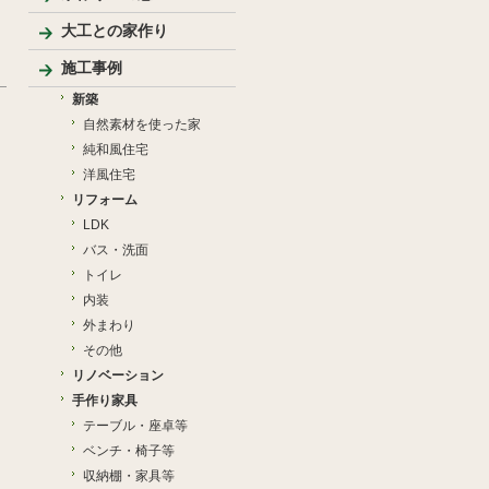
大工との家作り
家づくりの流れとポイント
プレゼンテーション
大工のこだわり
施工事例
新築
自然素材を使った家
純和風住宅
洋風住宅
リフォーム
LDK
バス・洗面
トイレ
内装
外まわり
その他
リノベーション
手作り家具
テーブル・座卓等
ベンチ・椅子等
収納棚・家具等