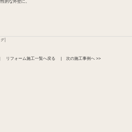
個性的な外壁に。
グ│
|
リフォーム施工一覧へ戻る
|
次の施工事例へ >>