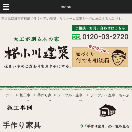
menu
三重県四日市市桜町で注文住宅の新築・リフォーム工事を中心に施工する大工です。
ホー
施工事
手作り家
テーブル・座卓
テーブル・座卓・ちゃぶ
ム
例
具
等
だい
手作り家具
「手作り家具」の一覧を見る