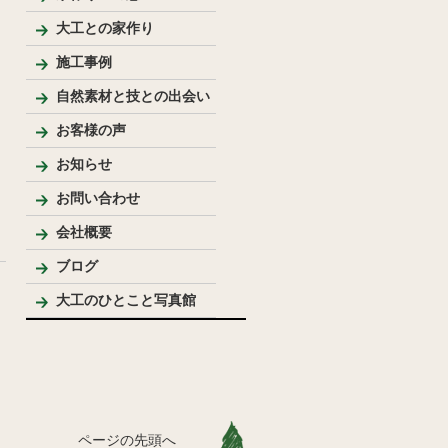
大工との家作り
家づくりの流れとポイント
プレゼンテーション
大工のこだわり
施工事例
新築
リフォーム
リノベーション
手作り家具
自然素材を使った家
純和風住宅
洋風住宅
LDK
バス・洗面
トイレ
内装
外まわり
その他
テーブル・座卓等
ベンチ・椅子等
収納棚・家具等
花台・棚板・衝立等
手作りキッチン・洗面台
ウッドデッキ
模型
その他
自然素材と技との出会い
お客様の声
お知らせ
お問い合わせ
会社概要
代表プロフィール
ブログ
大工のひとこと写真館
ページの先頭へ