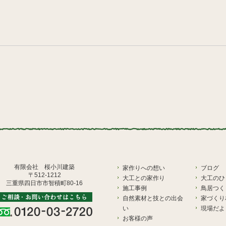
有限会社 桜小川建築
家作りへの想い
ブログ
〒512-1212
大工との家作り
大工のひ
三重県四日市市智積町80-16
施工事例
鳥居つく
自然素材と技との出会
家づくり
い
現場だよ
お客様の声