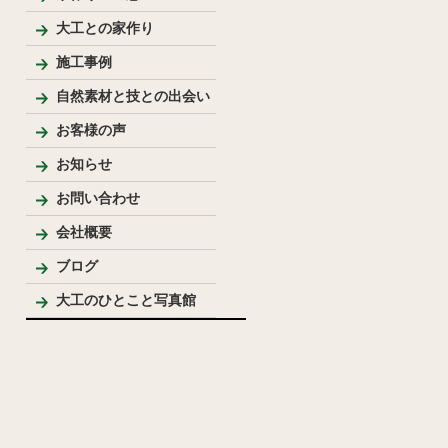
大工との家作り
家づくりの流れとポイント
プレゼンテーション
大工のこだわり
施工事例
新築
リフォーム
リノベーション
手作り家具
自然素材を使った家
純和風住宅
洋風住宅
LDK
バス・洗面
トイレ
内装
外まわり
その他
テーブル・座卓等
ベンチ・椅子等
収納棚・家具等
花台・棚板・衝立等
手作りキッチン・洗面台
ウッドデッキ
模型
その他
自然素材と技との出会い
お客様の声
お知らせ
お問い合わせ
会社概要
代表プロフィール
ブログ
大工のひとこと写真館