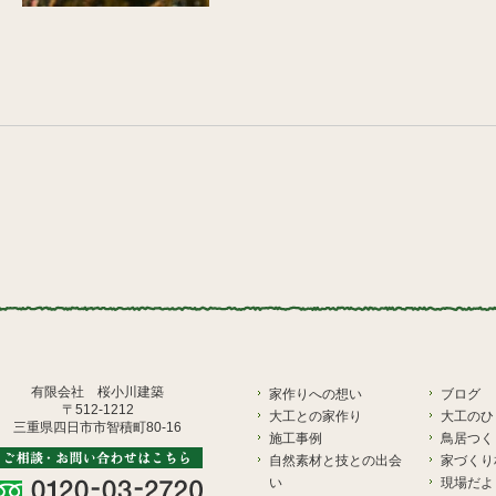
有限会社 桜小川建築
家作りへの想い
ブログ
〒512-1212
大工との家作り
大工のひ
三重県四日市市智積町80-16
施工事例
鳥居つく
自然素材と技との出会
家づくり
い
現場だよ