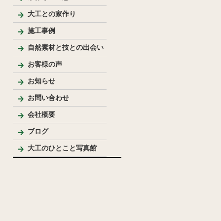
大工との家作り
家づくりの流れとポイント
プレゼンテーション
大工のこだわり
施工事例
新築
リフォーム
リノベーション
手作り家具
自然素材を使った家
純和風住宅
洋風住宅
LDK
バス・洗面
トイレ
内装
外まわり
その他
テーブル・座卓等
ベンチ・椅子等
収納棚・家具等
花台・棚板・衝立等
手作りキッチン・洗面台
ウッドデッキ
模型
その他
自然素材と技との出会い
お客様の声
お知らせ
お問い合わせ
会社概要
代表プロフィール
ブログ
大工のひとこと写真館