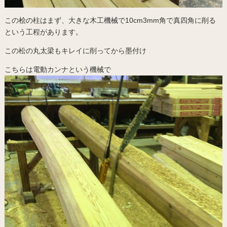
この桧の柱はまず、大きな木工機械で10cm3mm角で真四角に削る
という工程があります。
この松の丸太梁もキレイに削ってから墨付け
こちらは電動カンナという機械で