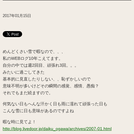
2017年01月15日
めんどくさい雪で暇なので、、、
私のWEBログ10年こえてます。
自分の中では週2回目、頑張れ3回。。。
みたいに過ごしてきた
基本的に見直したりしない、、恥ずかしいので
意味不明が多いけどその瞬間の感覚、感情、愚痴？
それでもまだ続ますので。
何気ない日もへんな汗かく日も雨に濡れて頑張った日も
こんな雪に日も意味があるのですよね
暇な時に見てよ！
http://blog.livedoor.jp/daiku_ogawa/archives/2007-01.html