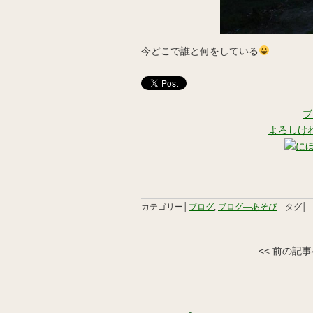
今どこで誰と何をしている
ブ
よろしけ
カテゴリー│
ブログ
,
ブログ―あそび
タグ│
<< 前の記