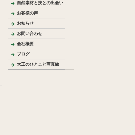
新築
リフォーム
リノベーション
手作り家具
自然素材を使った家
純和風住宅
洋風住宅
LDK
バス・洗面
トイレ
内装
外まわり
その他
テーブル・座卓等
ベンチ・椅子等
収納棚・家具等
花台・棚板・衝立等
手作りキッチン・洗面台
ウッドデッキ
模型
その他
自然素材と技との出会い
お客様の声
お知らせ
お問い合わせ
会社概要
代表プロフィール
ブログ
大工のひとこと写真館