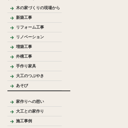
木の家づくりの現場から
新築工事
和風住宅
リフォーム工事
リノベーション
増築工事
外構工事
手作り家具
大工のつぶやき
あそび
家作りへの想い
大工との家作り
家づくりの流れとポイント
プレゼンテーション
大工のこだわり
施工事例