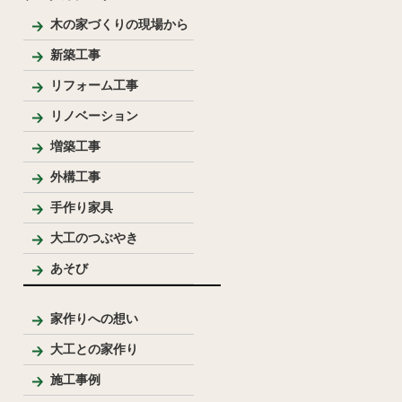
木の家づくりの現場から
新築工事
和風住宅
リフォーム工事
リノベーション
増築工事
外構工事
手作り家具
大工のつぶやき
あそび
家作りへの想い
大工との家作り
家づくりの流れとポイント
プレゼンテーション
大工のこだわり
施工事例