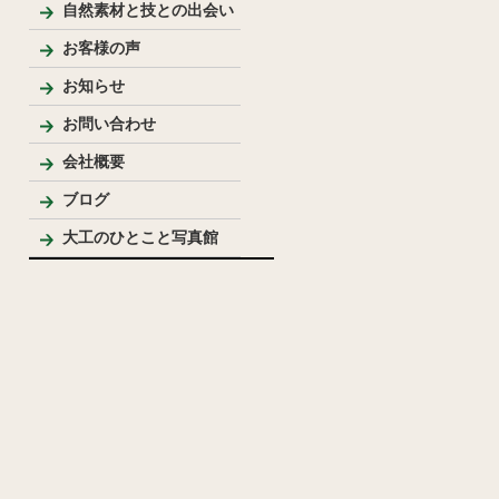
新築
リフォーム
リノベーション
手作り家具
自然素材を使った家
純和風住宅
洋風住宅
LDK
バス・洗面
トイレ
内装
外まわり
その他
テーブル・座卓等
ベンチ・椅子等
収納棚・家具等
花台・棚板・衝立等
手作りキッチン・洗面台
ウッドデッキ
模型
その他
自然素材と技との出会い
お客様の声
お知らせ
お問い合わせ
会社概要
代表プロフィール
ブログ
大工のひとこと写真館