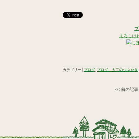
ブ
よろしけ
カテゴリー│
ブログ
,
ブログ―大工のつぶやき
<< 前の記