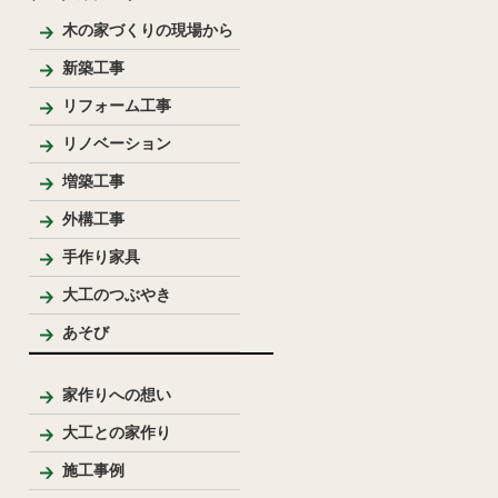
木の家づくりの現場から
新築工事
和風住宅
リフォーム工事
リノベーション
増築工事
外構工事
手作り家具
大工のつぶやき
あそび
家作りへの想い
大工との家作り
家づくりの流れとポイント
プレゼンテーション
大工のこだわり
施工事例