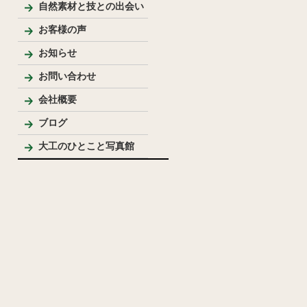
新築
リフォーム
リノベーション
手作り家具
自然素材を使った家
純和風住宅
洋風住宅
LDK
バス・洗面
トイレ
内装
外まわり
その他
テーブル・座卓等
ベンチ・椅子等
収納棚・家具等
花台・棚板・衝立等
手作りキッチン・洗面台
ウッドデッキ
模型
その他
自然素材と技との出会い
お客様の声
お知らせ
お問い合わせ
会社概要
代表プロフィール
ブログ
大工のひとこと写真館