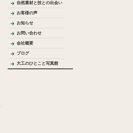
新築
リフォーム
リノベーション
手作り家具
自然素材を使った家
純和風住宅
洋風住宅
LDK
バス・洗面
トイレ
内装
外まわり
その他
テーブル・座卓等
ベンチ・椅子等
収納棚・家具等
花台・棚板・衝立等
手作りキッチン・洗面台
ウッドデッキ
模型
その他
自然素材と技との出会い
お客様の声
お知らせ
お問い合わせ
会社概要
代表プロフィール
ブログ
大工のひとこと写真館