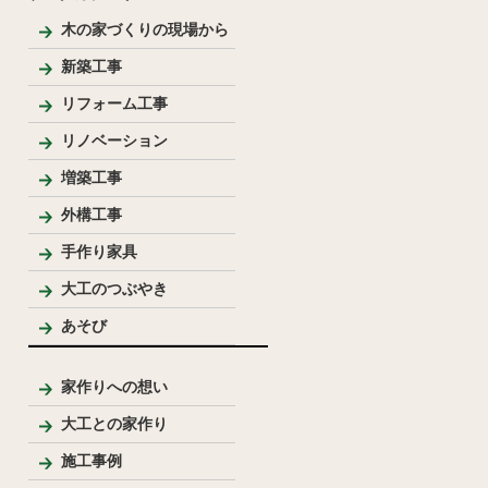
木の家づくりの現場から
新築工事
和風住宅
リフォーム工事
リノベーション
増築工事
外構工事
手作り家具
大工のつぶやき
あそび
家作りへの想い
大工との家作り
家づくりの流れとポイント
プレゼンテーション
大工のこだわり
施工事例