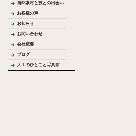
新築
リフォーム
リノベーション
手作り家具
自然素材を使った家
純和風住宅
洋風住宅
LDK
バス・洗面
トイレ
内装
外まわり
その他
テーブル・座卓等
ベンチ・椅子等
収納棚・家具等
花台・棚板・衝立等
手作りキッチン・洗面台
ウッドデッキ
模型
その他
自然素材と技との出会い
お客様の声
お知らせ
お問い合わせ
会社概要
代表プロフィール
ブログ
大工のひとこと写真館