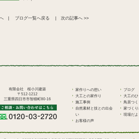
事へ
|
ブログ一覧へ戻る
|
次の記事へ >>
有限会社 桜小川建築
家作りへの想い
ブログ
〒512-1212
大工との家作り
大工のひ
三重県四日市市智積町80-16
施工事例
鳥居つく
自然素材と技との出会
家づくり
い
現場だよ
お客様の声