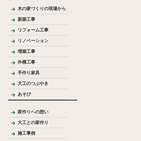
木の家づくりの現場から
新築工事
和風住宅
リフォーム工事
リノベーション
増築工事
外構工事
手作り家具
大工のつぶやき
あそび
家作りへの想い
大工との家作り
家づくりの流れとポイント
プレゼンテーション
大工のこだわり
施工事例