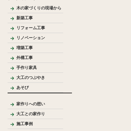
木の家づくりの現場から
新築工事
和風住宅
リフォーム工事
リノベーション
増築工事
外構工事
手作り家具
大工のつぶやき
あそび
家作りへの想い
大工との家作り
家づくりの流れとポイント
プレゼンテーション
大工のこだわり
施工事例