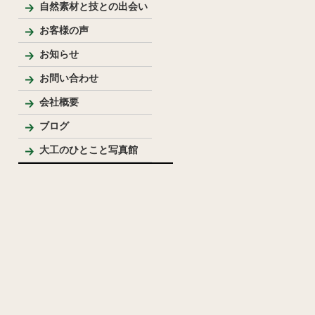
新築
リフォーム
リノベーション
手作り家具
自然素材を使った家
純和風住宅
洋風住宅
LDK
バス・洗面
トイレ
内装
外まわり
その他
テーブル・座卓等
ベンチ・椅子等
収納棚・家具等
花台・棚板・衝立等
手作りキッチン・洗面台
ウッドデッキ
模型
その他
自然素材と技との出会い
お客様の声
お知らせ
お問い合わせ
会社概要
代表プロフィール
ブログ
大工のひとこと写真館