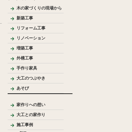
木の家づくりの現場から
新築工事
和風住宅
リフォーム工事
リノベーション
増築工事
外構工事
手作り家具
大工のつぶやき
あそび
家作りへの想い
大工との家作り
家づくりの流れとポイント
プレゼンテーション
大工のこだわり
施工事例