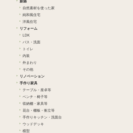
新築
自然素材を使った家
純和風住宅
洋風住宅
リフォーム
LDK
バス・洗面
トイレ
内装
外まわり
その他
リノベーション
手作り家具
テーブル・座卓等
ベンチ・椅子等
収納棚・家具等
花台・棚板・衝立等
手作りキッチン・洗面台
ウッドデッキ
模型