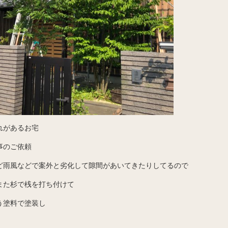
れがあるお宅
事のご依頼
ど雨風などで案外と劣化して隙間があいてきたりしてるので
また杉で桟を打ち付けて
う塗料で塗装し