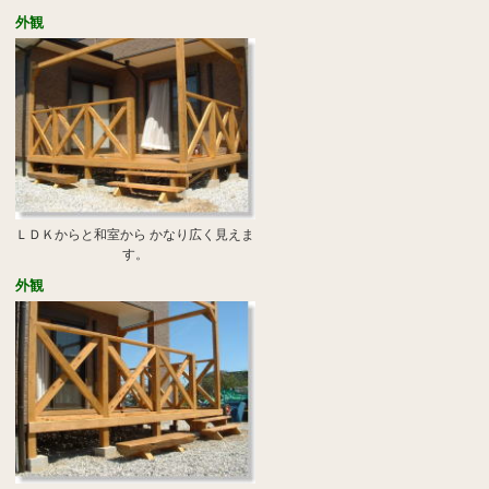
外観
ＬＤＫからと和室から かなり広く見えま
す。
外観