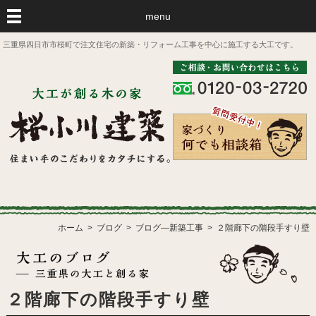
menu
三重県四日市市桜町で注文住宅の新築・リフォーム工事を中心に施工する大工です。
ホーム
ブログ
ブログ―新築工事
２階廊下の階段手すり壁
２階廊下の階段手すり壁