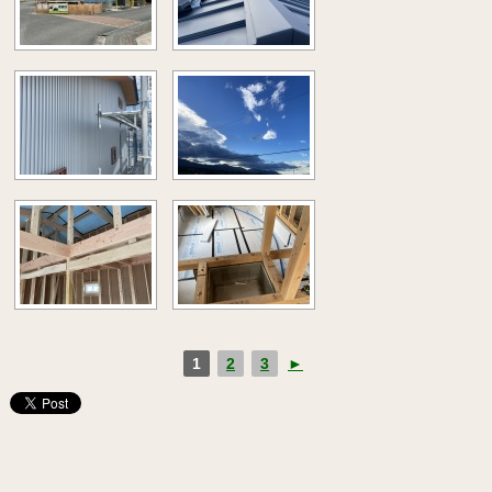
1
2
3
►