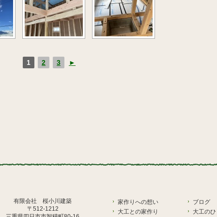
1
2
3
►
有限会社 桜小川建築
家作りへの想い
ブログ
〒512-1212
大工との家作り
大工のひ
三重県四日市市智積町80-16