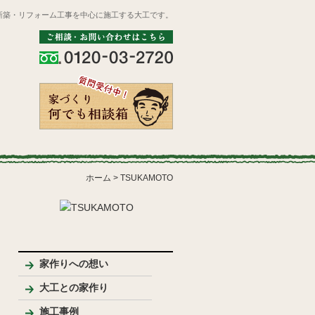
新築・リフォーム工事を中心に施工する大工です。
ホーム
>
TSUKAMOTO
家作りへの想い
大工との家作り
家づくりの流れとポイント
プレゼンテーション
大工のこだわり
施工事例