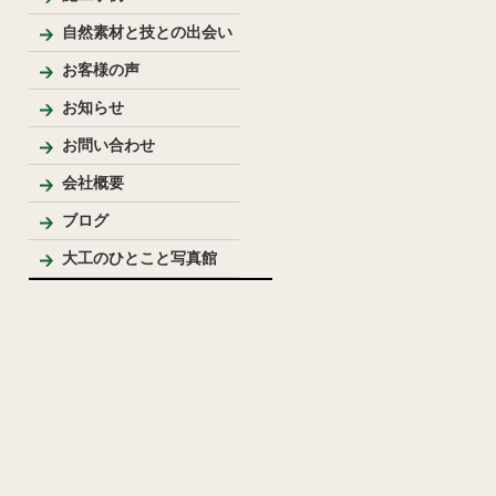
新築
リフォーム
リノベーション
手作り家具
自然素材を使った家
純和風住宅
洋風住宅
LDK
バス・洗面
トイレ
内装
外まわり
その他
テーブル・座卓等
ベンチ・椅子等
収納棚・家具等
花台・棚板・衝立等
手作りキッチン・洗面台
ウッドデッキ
模型
その他
自然素材と技との出会い
お客様の声
お知らせ
お問い合わせ
会社概要
代表プロフィール
ブログ
大工のひとこと写真館