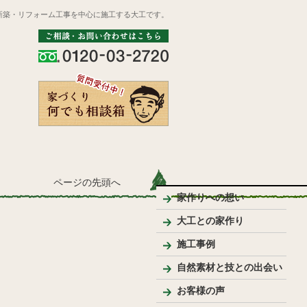
新築・リフォーム工事を中心に施工する大工です。
ページの先頭へ
家作りへの想い
大工との家作り
家づくりの流れとポイント
プレゼンテーション
大工のこだわり
施工事例
新築
リフォーム
リノベーション
手作り家具
自然素材を使った家
純和風住宅
洋風住宅
LDK
バス・洗面
トイレ
内装
外まわり
その他
テーブル・座卓等
ベンチ・椅子等
収納棚・家具等
花台・棚板・衝立等
手作りキッチン・洗面台
ウッドデッキ
模型
その他
自然素材と技との出会い
お客様の声