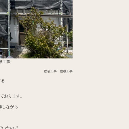
根工事
塗装工事 屋根工事
する
ております。
修しながら
でいたので