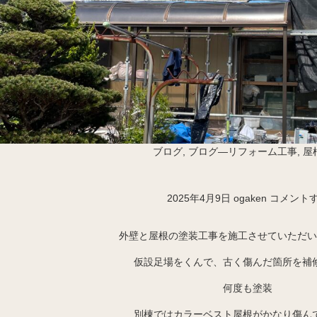
ブログ
,
ブログ―リフォーム工事
,
屋
2025年4月9日
ogaken
コメント
外壁と屋根の塗装工事を施工させていただい
仮設足場をくんで、古く傷んだ箇所を補
何度も塗装
別棟ではカラーベスト屋根がかなり傷ん