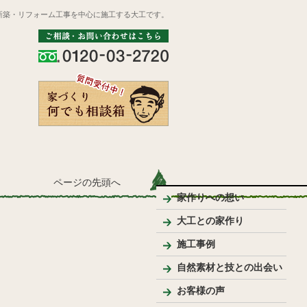
新築・リフォーム工事を中心に施工する大工です。
ページの先頭へ
家作りへの想い
大工との家作り
家づくりの流れとポイント
プレゼンテーション
大工のこだわり
施工事例
新築
リフォーム
リノベーション
手作り家具
自然素材を使った家
純和風住宅
洋風住宅
LDK
バス・洗面
トイレ
内装
外まわり
その他
テーブル・座卓等
ベンチ・椅子等
収納棚・家具等
花台・棚板・衝立等
手作りキッチン・洗面台
ウッドデッキ
模型
その他
自然素材と技との出会い
お客様の声