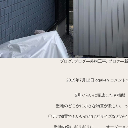
ブログ
,
ブログ―外構工事
,
ブログ―
2019年7月12日
ogaken
コメント
5月ぐらいに完成したＫ様邸
敷地のどこかに小さな物置が欲しい。っ
〇ナバ物置でもいいのだけどサイズなどがイ
敷地の角にギリギリに。。。オーダーメ